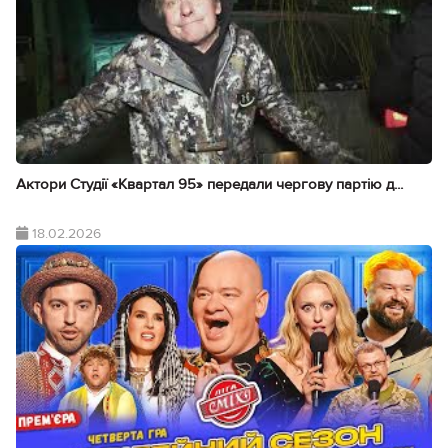
Актори Студії «Квартал 95» передали чергову партію д...
18.02.2026