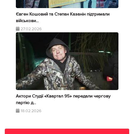
Євген Кошовий та Степан Казанін підтримали
військови...
27.02.2026
Актори Студії «Квартал 95» передали чергову
партію д...
18.02.2026