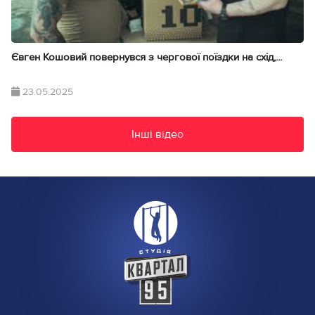
Євген Кошовий повернувся з чергової поїздки на схід,...
23.05.2025
Інші відео