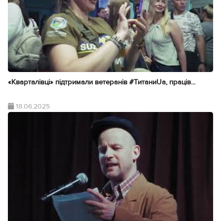
«Кварталівці» підтримали ветеранів #ТитаниUa, праців...
18.06.2025