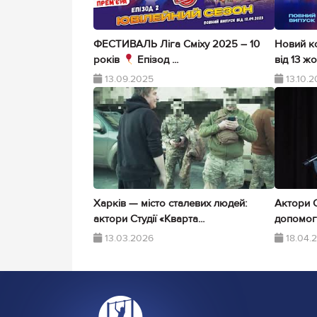
ФЕСТИВАЛЬ Ліга Сміху 2025 – 10
Новий к
років
Епізод ...
від 13 жо
13.09.2025
13.10.
Харків — місто сталевих людей:
Актори С
актори Студії «Кварта...
допомогу
13.03.2026
18.04.