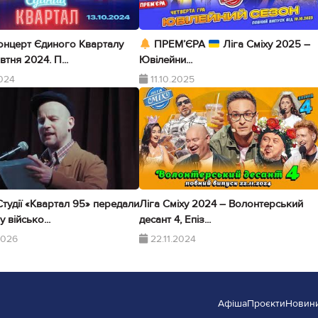
онцерт Єдиного Кварталу
ПРЕМ’ЄРА
Ліга Сміху 2025 –
втня 2024. П...
Ювілейни...
2024
11.10.2025
тудії «Квартал 95» передали
Ліга Сміху 2024 – Волонтерський
 військо...
десант 4, Епіз...
2026
22.11.2024
Афіша
Проєкти
Новин