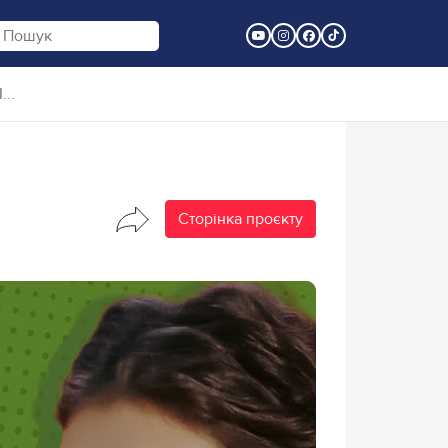
..
Сторінка проєкту