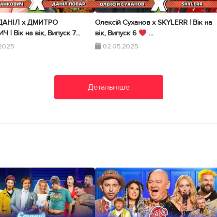
ДАНІЛ х ДМИТРО
Олексій Суханов х SKYLERR | Вік на
| Вік на вік, Випуск 7...
вік, Випуск 6
...
2025
02.05.2025
Детальніше