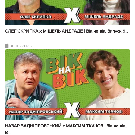
ОЛЕГ СКРИПКА х МІШЕЛЬ АНДРАДЕ | Вік на вік, Випуск 9...
30.05.2025
НАЗАР ЗАДНІПРОВСЬКИЙ х МАКСИМ ТКАЧОВ | Вік на вік,
В...