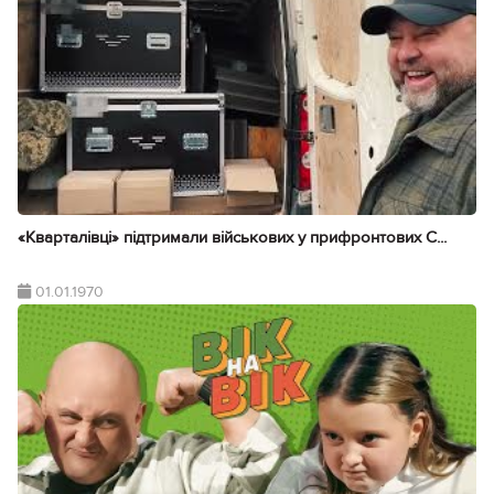
«Кварталівці» підтримали військових у прифронтових С...
01.01.1970