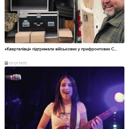
«Кварталівці» підтримали військових у прифронтових С...
01.01.1970