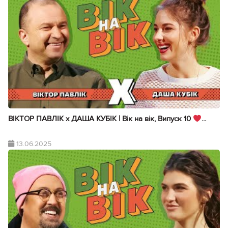
ВІКТОР ПАВЛІК х ДАША КУБІК | Вік на вік, Випуск 10
...
13.06.2025