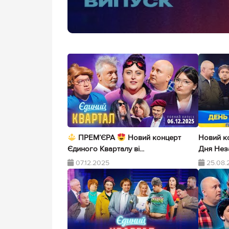
ПРЕМ’ЄРА
Новий концерт
Новий к
Єдиного Кварталу ві...
Дня Неза
07.12.2025
25.08.