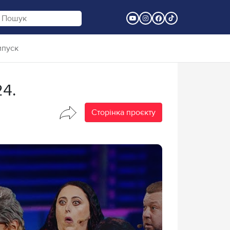
ипуск
4.
Сторінка проєкту