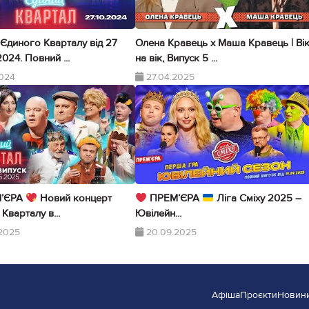
Єдиного Кварталу від 27
Олена Кравець х Маша Кравець | Ві
024. Повний ...
на вік, Випуск 5 ...
2024
27.04.2025
’ЄРА
Новий концерт
ПРЕМ’ЄРА
Ліга Сміху 2025 –
Кварталу в...
Ювілейн...
2025
20.09.2025
Афіша
Проєкти
Новин