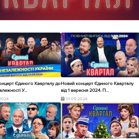
онцерт Єдиного Кварталу до
Новий концерт Єдиного Кварталу
лежності У...
від 1 вересня 2024. П...
2024
01.09.2024