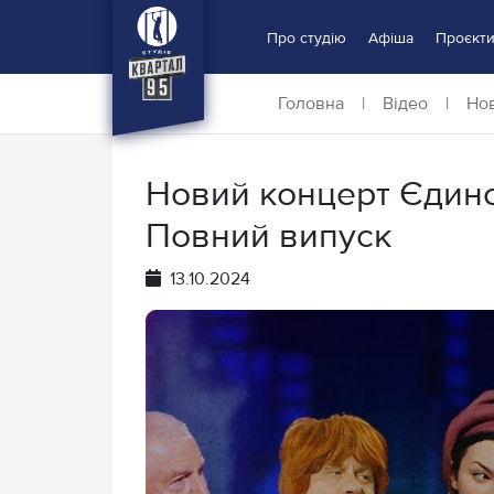
Про студію
Афіша
Проєкт
Головна
|
Відео
|
Нов
Новий концерт Єдино
Повний випуск
13.10.2024