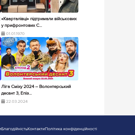
к
«Кварталівці» підтримали військових
у прифронтових С...
01.01.1970
Ліга Сміху 2024 – Волонтерський
десант 3, Епіз...
22.03.2024
и
Благодійність
Контакти
Політика конфіденційності