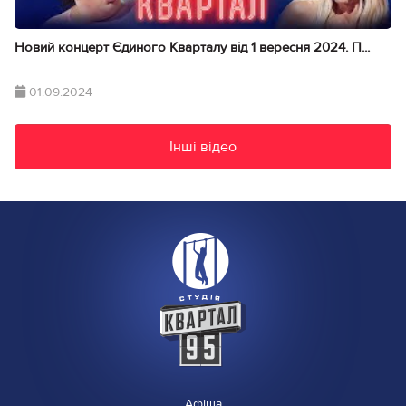
Новий концерт Єдиного Кварталу від 1 вересня 2024. П...
01.09.2024
Інші відео
Афіша