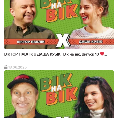
ВІКТОР ПАВЛІК х ДАША КУБІК | Вік на вік, Випуск 10
...
13.06.2025