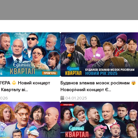
’ЄРА
Новий концерт
Буданов зламав мозок росіянам
Кварталу ві...
Новорічний концерт Є...
2026
04.01.2025