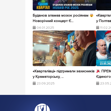
Буданов зламав мозок росіянам
«Квартал
Новорічний концерт Є...
у Полтаві
04.01.2025
11.02.
«Кварталівці» підтримали захисників
ПРЕМ
у Краматорську, ...
Єдиного 
23.09.2025
23.05.