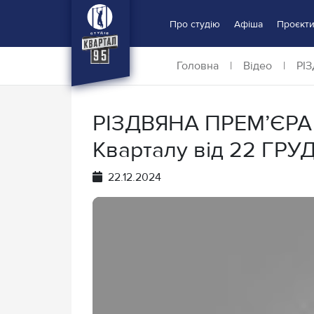
Про студію
Афіша
Проєкт
Головна
|
Відео
|
РІЗ
РІЗДВЯНА ПРЕМ’ЄРА 
Кварталу від 22 ГРУ
22.12.2024