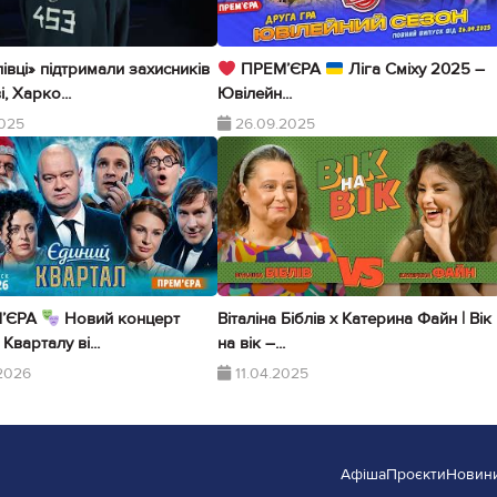
івці» підтримали захисників
ПРЕМ’ЄРА
Ліга Сміху 2025 –
, Харко...
Ювілейн...
2025
26.09.2025
’ЄРА
Новий концерт
Віталіна Біблів х Катерина Файн | Вік
Кварталу ві...
на вік –...
2026
11.04.2025
Афіша
Проєкти
Новин