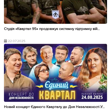
Студія «Квартал 95» продовжує системну підтримку вій...
22.07.2025
Новий концерт Єдиного Кварталу до Дня Незалежності У...