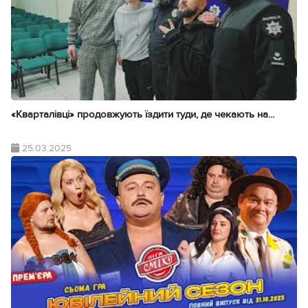
«Кварталівці» продовжують їздити туди, де чекають на...
25.03.2025