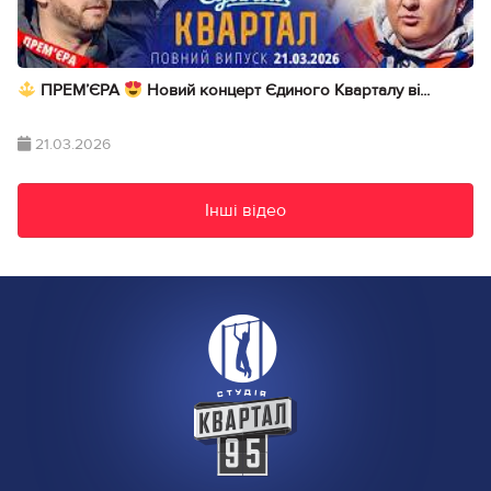
ПРЕМ’ЄРА
Новий концерт Єдиного Кварталу ві...
21.03.2026
Інші відео