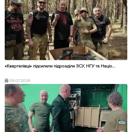
«Кварталівці» підсилили підрозділи ЗСУ, НГУ та Націо...
08.07.2026