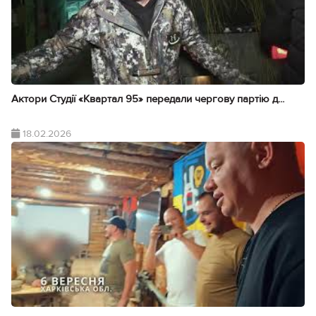
Актори Студії «Квартал 95» передали чергову партію д...
18.02.2026