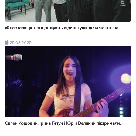
«Кварталівці» продовжують їздити туди, де чекають на...
25.03.2025
Євген Кошовий, Ірина Гатун і Юрій Великий підтримали...