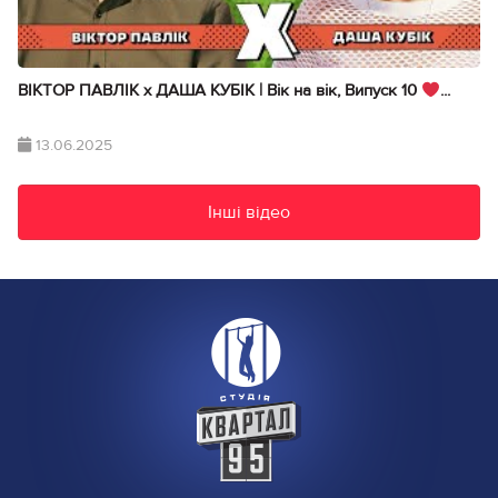
ВІКТОР ПАВЛІК х ДАША КУБІК | Вік на вік, Випуск 10
...
13.06.2025
Інші відео