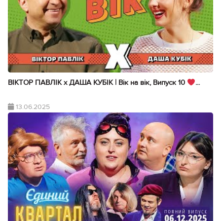
ВІКТОР ПАВЛІК х ДАША КУБІК | Вік на вік, Випуск 10
...
13.06.2025