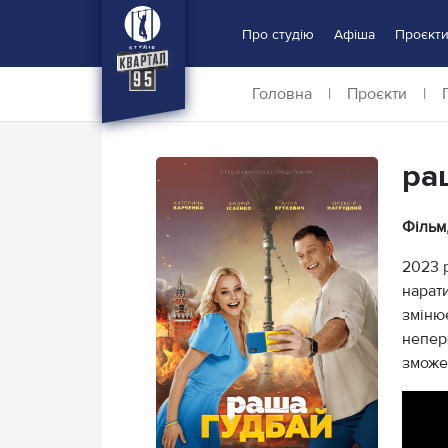
Про студію
Афіша
Проєкт
Головна
|
Проєкти
|
ра
Фільм
2023 
нарати
змінює
непере
зможе