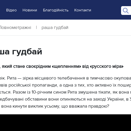
и
Відео
Новини
Благодійність
Контакти
Повнометражні
|
раша гудбай
ша гудбай
, який стане своєрідним «щепленням» від «русского
міра»
рік. Рита — зірка місцевого телебачення в тимчасово окупова
вів російської пропаганди, а одна з тих, хто активно їх поши
ться. Разом із 10-річним сином Рита змушена тікати, як вона
дбачувані обставини вони опиняються на заході України, в У
 вона кинути виклик усьому, що вважала правдою?