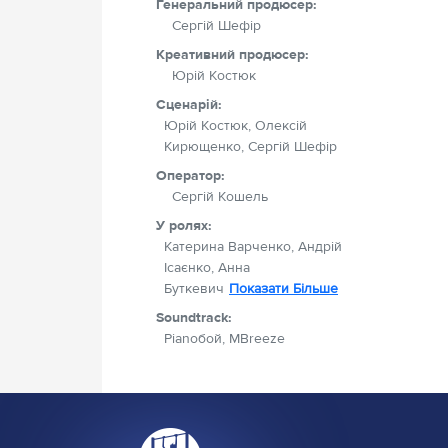
Генеральний продюсер:
Сергій Шефір
Креативний продюсер:
Юрій Костюк
Сценарій:
Юрій Костюк, Олексій
Кирющенко, Сергій Шефір
Оператор:
Сергій Кошель
У ролях:
Катерина Варченко, Андрій
Ісаєнко, Анна
Буткевич
Показати Більше
Soundtrack:
Pianoбой, MBreeze