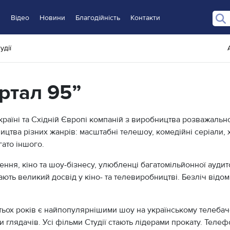
и
Відео
Новини
Благодійність
Контакти
Квартал 95”
удії
ртал 95”
раїні та Східній Європі компаній з виробництва розважального
ицтва різних жанрів: масштабні телешоу, комедійні серіали,
гато іншого.
ення, кіно та шоу-бізнесу, улюбленці багатомільйонної аудит
ють великий досвід у кіно- та телевиробництві. Безліч відом
ьох років є найпопулярнішими шоу на українському телебаче
 глядачів. Усі фільми Студії стають лідерами прокату. Телеф