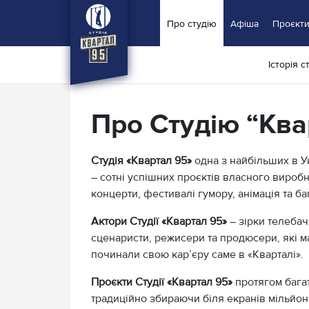
Про студію
Афіша
Проєкт
Головна
|
Про Студію “
Історія ст
Про Студію “Ква
Студія «Квартал 95»
одна з найбільших в Ук
– сотні успішних проєктів власного виробн
концерти, фестивалі гумору, анімація та ба
Актори Студії «Квартал 95»
– зірки телебач
сценаристи, режисери та продюсери, які ма
починали свою карʼєру саме в «Кварталі».
Проєкти Студії «Квартал 95»
протягом багат
традиційно збираючи біля екранів мільйони