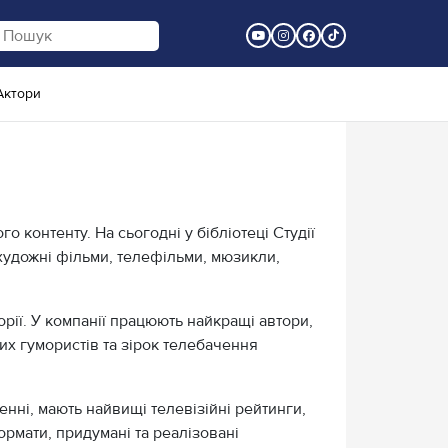
Актори
 контенту. На сьогодні у бібліотеці Студії
 художні фільми, телефільми, мюзикли,
орії. У компанії працюють найкращі автори,
их гумористів та зірок телебачення
нні, мають найвищі телевізійні рейтинги,
ормати, придумані та реалізовані