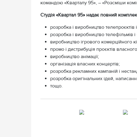
командою «Кварталу 95», – «Розсміши комік
Студія «Квартал 95» надає повний комплекс 
розробка і виробництво телепроєктів і
розробка і виробництво телефільмів і 
виробництво ігрового комерційного к
промо і дистрибуція проєктів власног
виробництво анімації;
організація власних концертів;
розробка рекламних кампаній і нестан
розробка оригінальних ідей, написання
тощо.