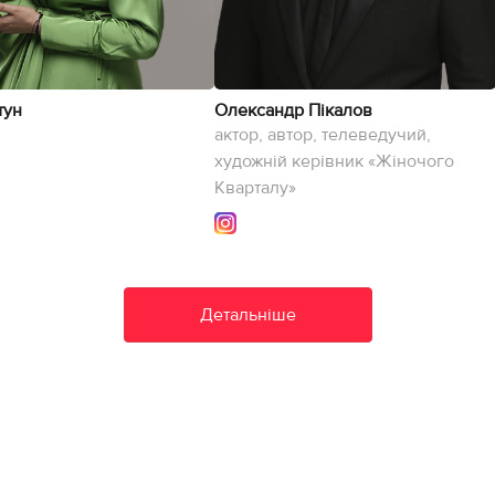
тун
Олександр Пікалов
актор, автор, телеведучий,
художній керівник «Жіночого
Кварталу»
Детальніше