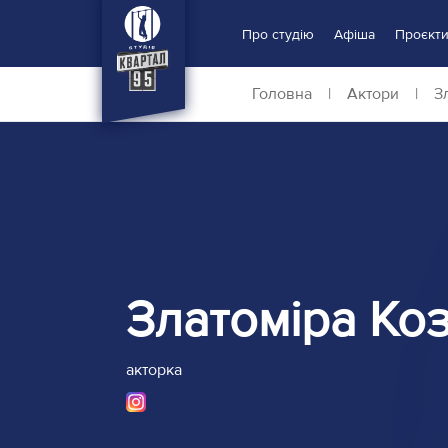
Про студію
Афіша
Проєкт
Головна
|
Актори
|
З
Златоміра Ко
акторка