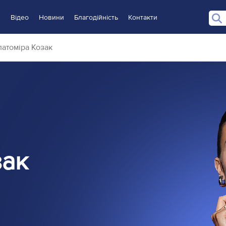
и
Відео
Новини
Благодійність
Контакти
латоміра Козак
зак