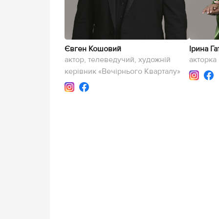
Євген Кошовий
Ірина Га
актор, телеведучий, художній
акторка
керівник «Вечірнього Кварталу»