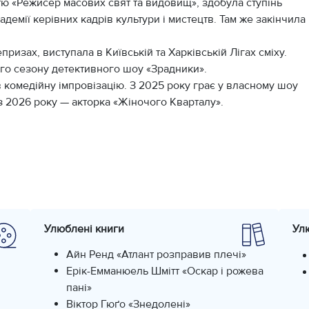
стю «Режисер масових свят та видовищ», здобула ступінь
демії керівних кадрів культури і мистецтв. Там же закінчила
призах, виступала в Київській та Харківській Лігах сміху.
ого сезону детективного шоу «Зрадники».
в комедійну імпровізацію. З 2025 року грає у власному шоу
 з 2026 року — акторка «Жіночого Кварталу».
Улюблені книги
Ул
Айн Ренд «Атлант розправив плечі»
Ерік-Емманюель Шмітт «Оскар і рожева
пані»
Віктор Гюґо «Знедолені»