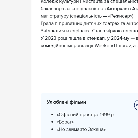
Коледж культури і мистецтв за спеціальні
бакалавра за спеціальністю «Акторка» в Ака
магістратуру (спеціальність — «Режисер»).
Грала в приватних дитячих театрах та антре
Знімається в серіалах. Стала зіркою перш
У 2023 році пішла в стендап, у 2024-му — 
комедійної імпровізації Weekend Improv, а
Улюблені фільми
«Офісний простір» 1999 р
«Борат»
«Не займайте Зохана»