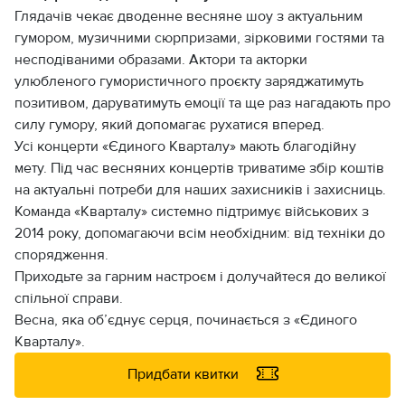
Глядачів чекає дводенне весняне шоу з актуальним
гумором, музичними сюрпризами, зірковими гостями та
несподіваними образами. Актори та акторки
улюбленого гумористичного проєкту заряджатимуть
позитивом, даруватимуть емоції та ще раз нагадають про
силу гумору, який допомагає рухатися вперед.
Усі концерти «Єдиного Кварталу» мають благодійну
мету. Під час весняних концертів триватиме збір коштів
на актуальні потреби для наших захисників і захисниць.
Команда «Кварталу» системно підтримує військових з
2014 року, допомагаючи всім необхідним: від техніки до
спорядження.
Приходьте за гарним настроєм і долучайтеся до великої
спільної справи.
Весна, яка об’єднує серця, починається з «Єдиного
Кварталу».
Придбати квитки