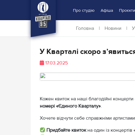
Про студію
Афіша
Проєкт
Головна
|
Новини
|
У
У Кварталі скоро з’явиться
17.03.2025
Кожен квиток на наші благодійні концерти
номері «Єдиного Кварталу»
.
Хочете відчути себе справжніми артистами і
Придбайте квиток
на один із концертів 