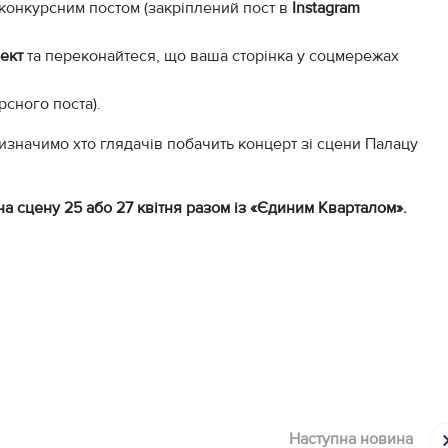
 конкурсним постом (закріплений пост в
Instagram
рект
та переконайтеся, що ваша сторінка у соцмережах
рсного поста).
изначимо хто глядачів побачить концерт зі сцени Палацу
а сцену 25 або 27 квітня разом із «Єдиним Кварталом».
Наступна новина