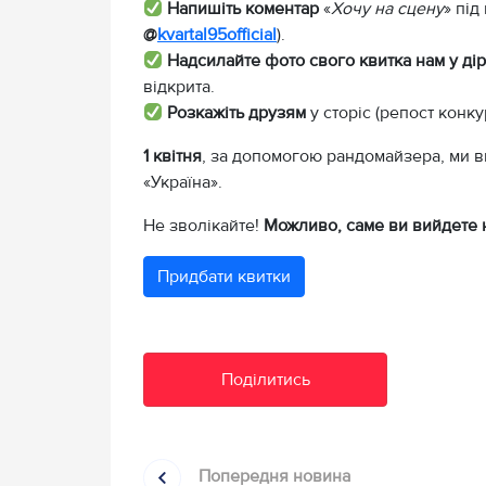
Напишіть коментар
«
Хочу на сцену
» під
@
kvartal95official
).
Надсилайте фото свого квитка нам у ді
відкрита.
Розкажіть друзям
у сторіс (репост конку
1 квітня
, за допомогою рандомайзера, ми в
«Україна».
Не зволікайте!
Можливо, саме ви вийдете н
Придбати квитки
Поділитись
Попередня новина