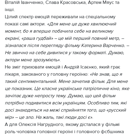
Віталій Іванченко, Слава Красовська, Артем Мяус та
інші.
Цілий спектр емоцій переживали на спеціальному
показі самі актори.
«Для мене це дуже хвилюючий
момент, бо я вперше побачила себе на великому
екрані, «раша гудбай» – це мій перший повний метр, –
зізналася після перегляду фільму Катерина Варченко. –
Не звично на себе дивитися у такому форматі. Думаю,
актори мене зрозуміють»
.
Не зміг приховати емоцій і Андрій Ісаєнко, який грає
лікаря, закоханого у головну героїню:
«Не знав, що я
такий сентиментальний. Мене зачепив фільм. Для мене
це показник. Це класне українське патріотичне кіно, яке
зачіпає дуже непросту тему. Думаю, що цей фільм
потрібно подивитися всім українцям. Особливо тим, які
досі знаходяться на межі сприйняття того, що «русский
мір» – це зло. На жаль, такі люди досі є»
.
А для Олексія Нагрудного, якому дісталася у фільмі
роль чоловіка головної героїні і головного фсбшника