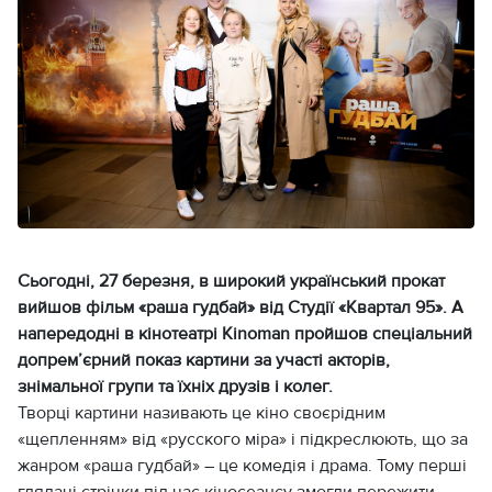
Сьогодні, 27 березня, в широкий український прокат
вийшов фільм «раша гудбай» від Студії «Квартал 95». А
напередодні в кінотеатрі Kinoman пройшов спеціальний
допремʼєрний показ картини за участі акторів,
знімальної групи та їхніх друзів і колег.
Творці картини називають це кіно своєрідним
«щепленням» від «русского міра» і підкреслюють, що за
жанром «раша гудбай» – це комедія і драма. Тому перші
глядачі стрічки під час кіносеансу змогли пережити