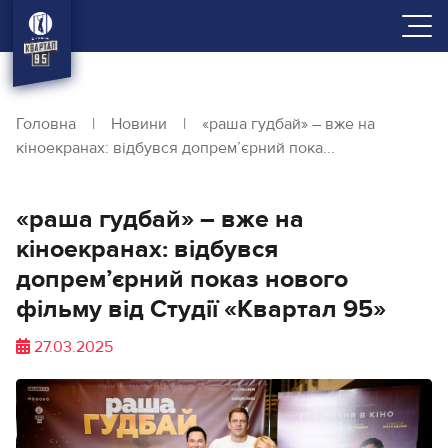
Головна
|
Новини
|
«раша гудбай» – вже на
кіноекранах: відбувся допремʼєрний пока...
«раша гудбай» – вже на
кіноекранах: відбувся
допремʼєрний показ нового
фільму від Студії «Квартал 95»
27.03.2025