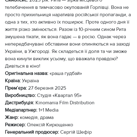
телебачення в тимчасово окупованій Горлівці. Вона не
просто прихильниця наративів російської пропаганди, а
одна з тих, хто активно їх поширює. Проте одного дня її
життя різко змінюється. Разом із 10-річним сином Рита
змушена тікати, як вона гадає — в росію. Однак через
непередбачувані обставини вони опиняються на заході
України, в Ужгороді. Як складеться її доля та чи зможе
вона кинути виклик усьому, що вважала правдою?
Дивіться в кіно!
Оригінальна назва:
«раша гудбай»
Країна:
Україна
Прем’єра:
27 березня 2025
Виробництво:
Студія «Квартал 95»
Дистрибуція:
Kinomania Film Distribution
Медіапартнер:
1+1 Media
Жанр:
комедія, драма
Режисер:
Олексій Кирющенко
Генеральний продюсер:
Сергій Шефір