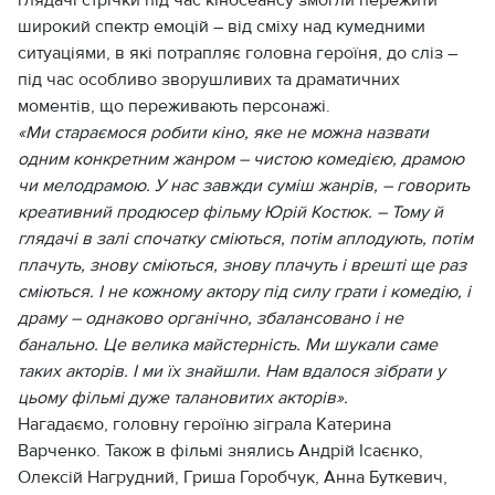
широкий спектр емоцій – від сміху над кумедними
ситуаціями, в які потрапляє головна героїня, до сліз –
під час особливо зворушливих та драматичних
моментів, що переживають персонажі.
«Ми стараємося робити кіно, яке не можна назвати
одним конкретним жанром – чистою комедією, драмою
чи мелодрамою. У нас завжди суміш жанрів, – говорить
креативний продюсер фільму Юрій Костюк. – Тому й
глядачі в залі спочатку сміються, потім аплодують, потім
плачуть, знову сміються, знову плачуть і врешті ще раз
сміються. І не кожному актору під силу грати і комедію, і
драму – однаково органічно, збалансовано і не
банально. Це велика майстерність. Ми шукали саме
таких акторів. І ми їх знайшли. Нам вдалося зібрати у
цьому фільмі дуже талановитих акторів».
Нагадаємо, головну героїню зіграла Катерина
Варченко. Також в фільмі знялись Андрій Ісаєнко,
Олексій Нагрудний, Гриша Горобчук, Анна Буткевич,