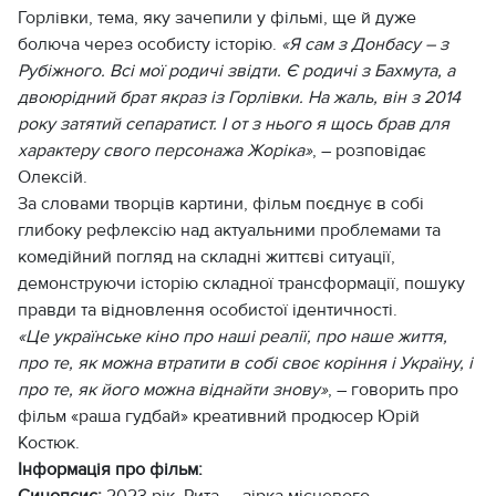
Горлівки, тема, яку зачепили у фільмі, ще й дуже
болюча через особисту історію.
«Я сам з Донбасу – з
Рубіжного. Всі мої родичі звідти. Є родичі з Бахмута, а
двоюрідний брат якраз із Горлівки. На жаль, він з 2014
року затятий сепаратист. І от з нього я щось брав для
характеру свого персонажа Жоріка»
, – розповідає
Олексій.
За словами творців картини, фільм поєднує в собі
глибоку рефлексію над актуальними проблемами та
комедійний погляд на складні життєві ситуації,
демонструючи історію складної трансформації, пошуку
правди та відновлення особистої ідентичності.
«Це українське кіно про наші реалії, про наше життя,
про те, як можна втратити в собі своє коріння і Україну, і
про те, як його можна віднайти знову»
, – говорить про
фільм «раша гудбай» креативний продюсер Юрій
Костюк.
Інформація про фільм:
Синопсис:
2023 рік. Рита — зірка місцевого