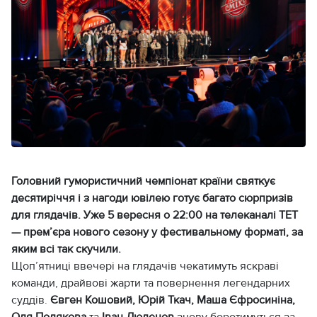
Головний гумористичний чемпіонат країни святкує
десятиріччя і з нагоди ювілею готує багато сюрпризів
для глядачів. Уже 5 вересня о 22:00 на телеканалі ТЕТ
— прем’єра нового сезону у фестивальному форматі, за
яким всі так скучили.
Щоп’ятниці ввечері на глядачів чекатимуть яскраві
команди, драйвові жарти та повернення легендарних
суддів.
Євген Кошовий, Юрій Ткач, Маша Єфросиніна,
Оля Полякова
та
Іван Люленов
знову боротимуться за