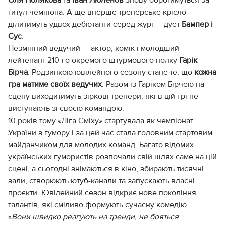
титул чемпіона. А ще вперше тренерське крісло
ділитимуть удвох дебютанти серед журі — дует
Бампер і
Сус
.
Незмінний ведучий — актор, комік і молодший
лейтенант 210-го окремого штурмового полку
Гарік
Бірча
. Родзинкою ювілейного сезону стане те, що
кожна
гра матиме своїх ведучих
. Разом із Гаріком Бірчею на
сцену виходитимуть зіркові тренери, які в цій грі не
виступають зі своєю командою.
10 років тому «Ліга Сміху» стартувала як чемпіонат
України з гумору і за цей час стала головним стартовим
майданчиком для молодих команд. Багато відомих
українських гумористів розпочали свій шлях саме на цій
сцені, а сьогодні знімаються в кіно, збирають тисячні
зали, створюють ютуб-канали та запускають власні
проєкти. Ювілейний сезон відкриє нове покоління
талантів, які сміливо формують сучасну комедію.
«
Вони швидко реагують на тренди, не бояться