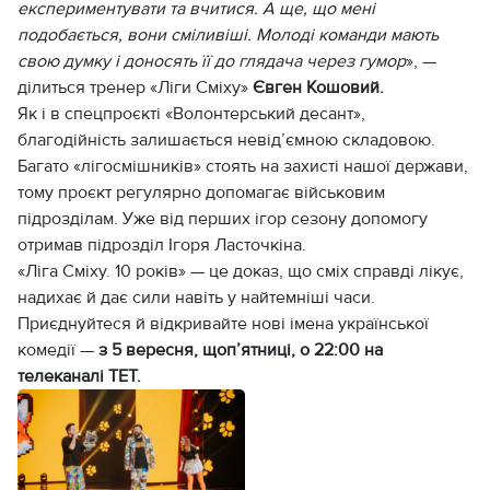
експериментувати та вчитися. А ще, що мені
подобається, вони сміливіші. Молоді команди мають
свою думку і доносять її до глядача через гумор
», —
ділиться тренер «Ліги Сміху»
Євген Кошовий.
Як і в спецпроєкті «Волонтерський десант»,
благодійність залишається невід’ємною складовою.
Багато «лігосмішників» стоять на захисті нашої держави,
тому проєкт регулярно допомагає військовим
підрозділам. Уже від перших ігор сезону допомогу
отримав підрозділ Ігоря Ласточкіна.
«Ліга Сміху. 10 років» — це доказ, що сміх справді лікує,
надихає й дає сили навіть у найтемніші часи.
Приєднуйтеся й відкривайте нові імена української
комедії —
з 5 вересня, щоп’ятниці, о 22:00 на
телеканалі ТЕТ.