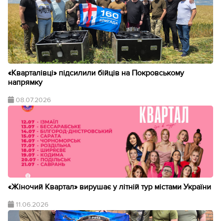
«Кварталівці» підсилили бійців на Покровському
напрямку
08.07.2026
«Жіночий Квартал» вирушає у літній тур містами України
11.06.2026