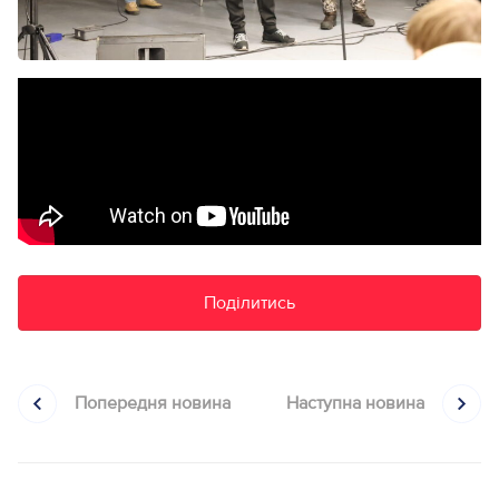
Поділитись
Попередня новина
Наступна новина