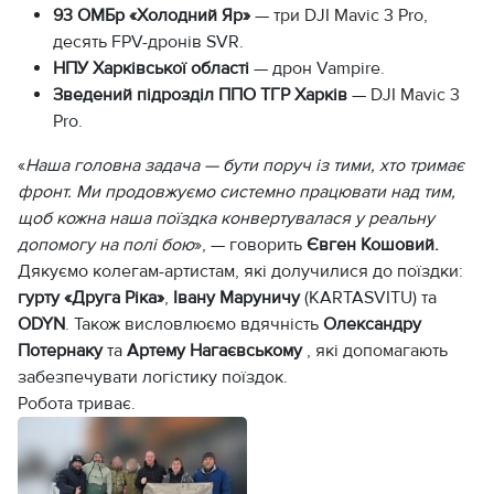
93 ОМБр «Холодний Яр»
— три DJI Mavic 3 Pro,
десять FPV-дронів SVR.
НПУ Харківської області
— дрон Vampire.
Зведений підрозділ ППО ТГР Харків
— DJI Mavic 3
Pro.
«
Наша головна задача — бути поруч із тими, хто тримає
фронт. Ми продовжуємо системно працювати над тим,
щоб кожна наша поїздка конвертувалася у реальну
допомогу на полі бою
», — говорить
Євген Кошовий.
Дякуємо колегам-артистам, які долучилися до поїздки:
гурту «Друга Ріка»
,
Івану Маруничу
(KARTASVITU) та
ODYN
. Також висловлюємо вдячність
Олександру
Потернаку
та
Артему Нагаєвському
, які допомагають
забезпечувати логістику поїздок.
Робота триває.