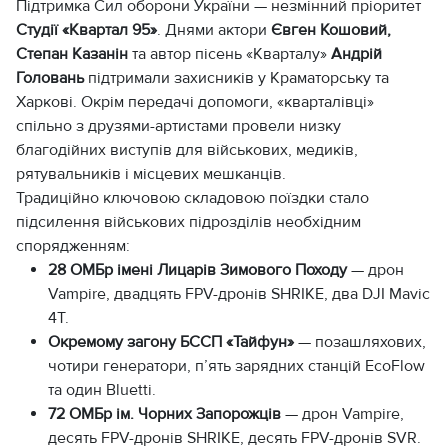
Підтримка Сил оборони України — незмінний пріоритет
Студії «Квартал 95»
. Днями актори
Євген Кошовий,
Степан Казанін
та автор пісень «Кварталу»
Андрій
Головань
підтримали захисників у Краматорську та
Харкові. Окрім передачі допомоги, «кварталівці»
спільно з друзями-артистами провели низку
благодійних виступів для військових, медиків,
рятувальників і місцевих мешканців.
Традиційно ключовою складовою поїздки стало
підсилення військових підрозділів необхідним
спорядженням:
28 ОМБр імені Лицарів Зимового Походу
— дрон
Vampire, двадцять FPV-дронів SHRIKE, два DJI Mavic
4T.
Окремому загону БССП «Тайфун»
— позашляхових,
чотири генератори, п’ять зарядних станцій EcoFlow
та один Bluetti.
72 ОМБр ім. Чорних Запорожців
— дрон Vampire,
десять FPV-дронів SHRIKE, десять FPV-дронів SVR.