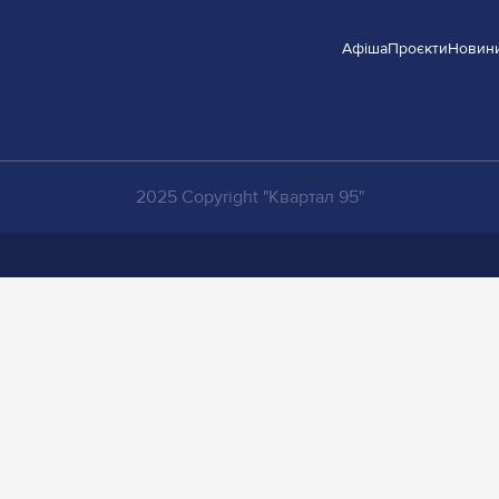
Афіша
Проєкти
Новин
2025 Copyright "Квартал 95"