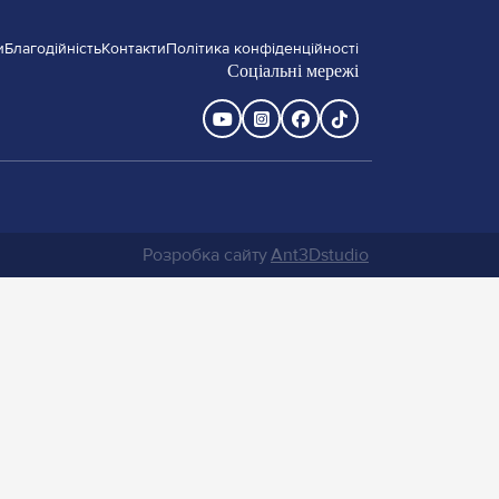
и
Благодійність
Контакти
Політика конфіденційності
Соціальні мережі
Розробка сайту
Ant3Dstudio