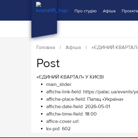
Про студію
Афіша
Проєкт
Головна
|
Афіша
|
«ЄДИНИЙ КВАРТАЛ»
Post
«ЄДИНИЙ КВАРТАЛ» У КИЄВІ
main_slider:
affiche-link-field:
https://palac.ua/events/ye
affiche-place-field:
Палац «Україна»
affiche-date-field:
2026-05-01
affiche-time-field:
18:00
affice-cover-url:
kv-pid:
602