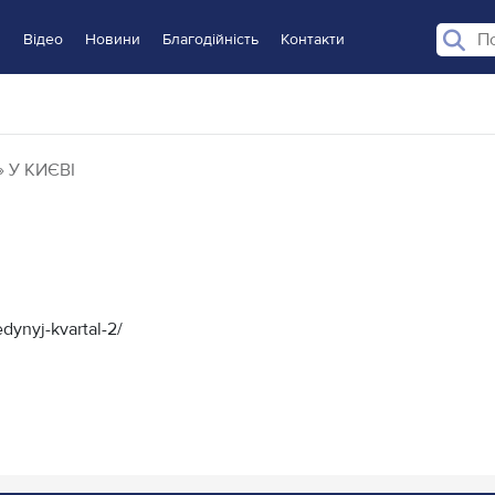
и
Відео
Новини
Благодійність
Контакти
 У КИЄВІ
dynyj-kvartal-2/