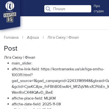
Про
студію
Головна
|
Афіша
|
Ліга Сміху | Фінал
Post
Ліга Сміху | Фінал
main_slider:
affiche-link-field:
https://kontramarka.ua/uk/liga-smihu-
100311.html?
gad_source=1&gad_campaignid=22433189948&gbraid=
&gclid=CjwKCAjw_fnFBhB0EiwAH_MfZqVMcs1CPibEn_
WenRoCX48QAvD_BwE
affiche-place-field:
МЦКМ
affiche-date-field:
2025-11-08