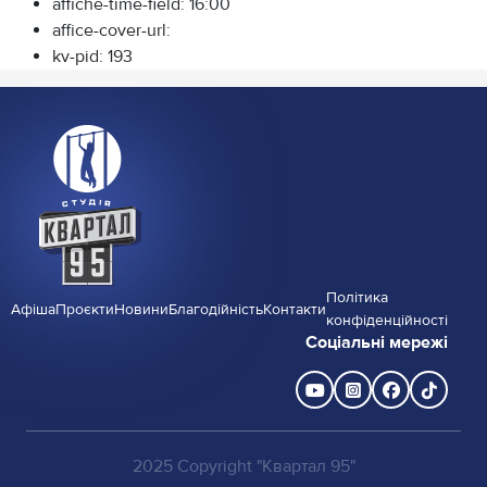
affiche-time-field:
16:00
affice-cover-url:
kv-pid:
193
Політика
Афіша
Проєкти
Новини
Благодійність
Контакти
конфіденційності
Соціальні мережі
2025 Copyright "Квартал 95"