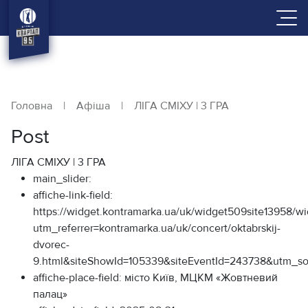
Головна
|
Афіша
|
ЛІГА СМІХУ | 3 ГРА
Post
ЛІГА СМІХУ | 3 ГРА
main_slider:
affiche-link-field:
https://widget.kontramarka.ua/uk/widget509site13958/w
utm_referrer=kontramarka.ua/uk/concert/oktabrskij-
dvorec-
9.html&siteShowId=105339&siteEventId=243738&
affiche-place-field:
місто Київ, МЦКМ «Жовтневий
палац»