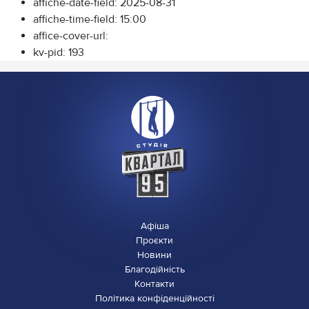
affiche-date-field:
2025-08-31
affiche-time-field:
15:00
affice-cover-url:
kv-pid:
193
Афіша
Проєкти
Новини
Благодійність
Контакти
Політика конфіденційності