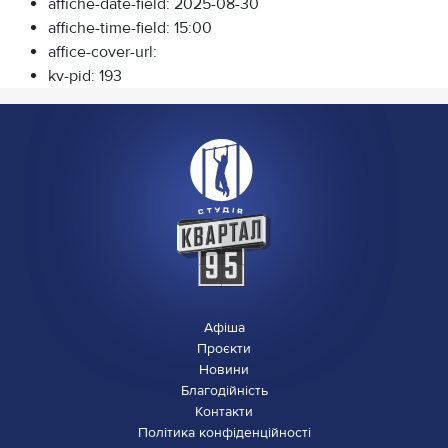
affiche-date-field:
2025-08-30
affiche-time-field:
15:00
affice-cover-url:
kv-pid:
193
Афіша
Проєкти
Новини
Благодійність
Контакти
Політика конфіденційності