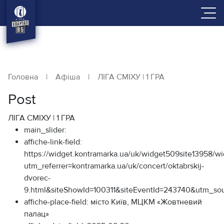
Головна
|
Афіша
|
ЛІГА СМІХУ | 1 ГРА
Post
ЛІГА СМІХУ | 1 ГРА
main_slider:
affiche-link-field:
https://widget.kontramarka.ua/uk/widget509site13958/w
utm_referrer=kontramarka.ua/uk/concert/oktabrskij-
dvorec-
9.html&siteShowId=100311&siteEventId=243740&
affiche-place-field:
місто Київ, МЦКМ «Жовтневий
палац»