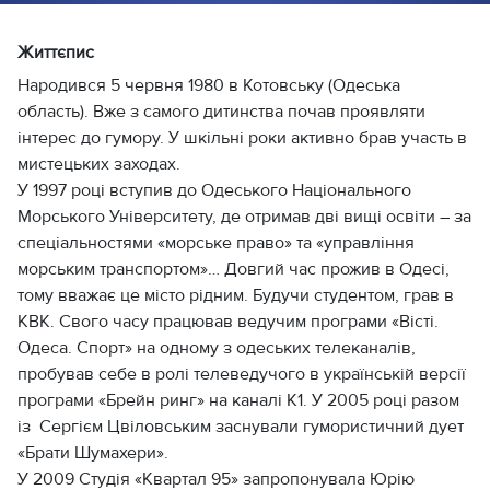
Життєпис
Народився 5 червня 1980 в Котовську (Одеська
область). Вже з самого дитинства почав проявляти
інтерес до гумору. У шкільні роки активно брав участь в
мистецьких заходах.
У 1997 році вступив до Одеського Національного
Морського Університету, де отримав дві вищі освіти – за
спеціальностями «морське право» та «управління
морським транспортом»… Довгий час прожив в Одесі,
тому вважає це місто рідним. Будучи студентом, грав в
КВК. Свого часу працював ведучим програми «Вісті.
Одеса. Спорт» на одному з одеських телеканалів,
пробував себе в ролі телеведучого в українській версії
програми «Брейн ринг» на каналі К1. У 2005 році разом
із Сергієм Цвіловським заснували гумористичний дует
«Брати Шумахери».
У 2009 Студія «Квартал 95» запропонувала Юрію