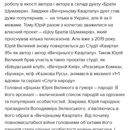
роботу в якості автора і актора в складі дуету «Брати
Шумахери». Завдяки «Вечірньому Кварталу» дует став
дуже популярним, – не тільки в Україні, але й за її
межами. Тому Юрій разом з колегою зважилися на
власний проєкт – «Шоу Братів Шумахерів», який
проіснував кілька телесезонів. Але вже з 2019 року
Юрій Великий знову повертається до Студії «Квартал
95» як автор і актор «Вечірнього Кварталу». Також Юрій
Великий брав участь в таких проєктах студії, як
«Бійцівський клуб», «Вечірній Київ», «Розсміши Коміка»,
«Бункер», м/ф «Казкова Русь», знімався в мюзиклі «1+1
вдома» та серіалі «Слуга народу».
Головна «фішка» Юрія Великого в гуморі – пародії. В
його арсеналі – величезний список пародій на одіозних
та популярних особистостей. Зокрема, Юрій пародіює
президента Володимира Зеленського, з’являючись в
його образі в «Вечірньому Кварталі». Від початку
повномасштабної війни головними об’єктами його
пародій стали одіозні особистості країни-агресора. І