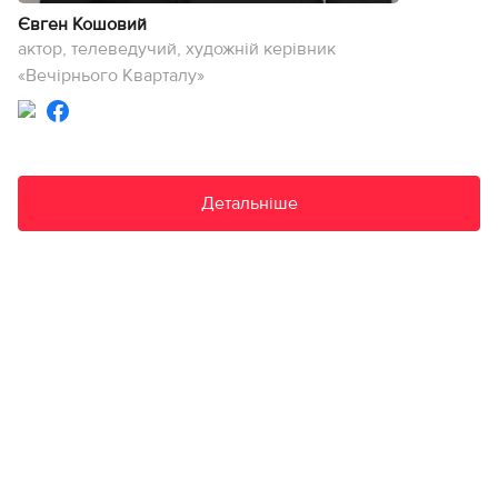
Євген Кошовий
актор, телеведучий, художній керівник
«Вечірнього Кварталу»
Детальніше