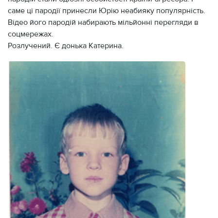
саме ці пародії принесли Юрію неабияку популярність.
Відео його пародій набирають мільйонні перегляди в
соцмережах.
Розлучений. Є донька Катерина.