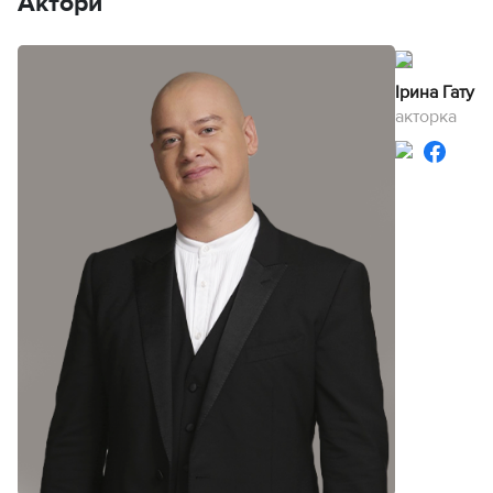
Актори
Ірина Гатун
акторка