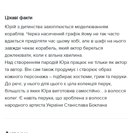
Цікаві факти
Юрій з дитинства захоплюється моделюванням
кораблів. Через насичений графік йому не так часто
вдається приділяти час цьому хобі, але в шафі на нього
завжди чекає корабель, який актор береться
доклеювати, коли є вільна хвилина.
Над створенням пародій Юра працює не тільки як актор
та автор. Він сам також продумує і створює образ
кожного персонажа – підбирає костюми, грим та перуки.
До речі, у нього для цього є ціла колекція перук,
більшість з яких Юра виготовив самостійно… з волосся
колег. Є навіть перука, що зроблена з волосся
народного артиста України Станіслава Боклана